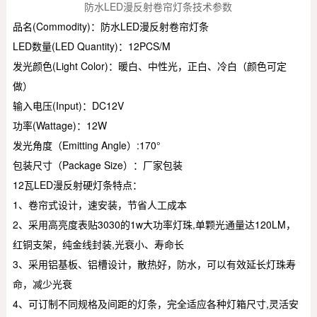
防水LED漫反射卷帘灯条技术参数
品名(Commodity)：防水LED漫反射卷帘灯条
LED数量(LED Quantity)：12PCS/M
发光颜色(Light Color)：暖白、中性光，正白、冷白（颜色可定
做）
输入电压(Input)：DC12V
功率(Wattage)：12W
发光角度（Emitting Angle）:170°
包装尺寸（Package Size）：厂家包装
12瓦LED漫反射硬灯条特点：
1、卷帘式设计，速安装，节省人工成本
2、采用高亮度表贴3030的1w大功率灯珠,单颗光通量达120LM，
红铜支架，纯金线封装,光衰小、寿命长
3、采用铝基板、铝槽设计，散热好，防水，可以有效延长灯珠寿
命，减少光衰
4、可订制不同规格及间距的灯条，完全适应各种灯箱尺寸,灵活安